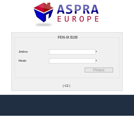
FEN-IX B2B
Jméno
*
Heslo
*
|
CZ
|